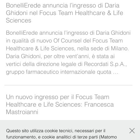
BonelliErede annuncia l’ingresso di Daria
Ghidoni nel Focus Team Healthcare & Life
Sciences
BonelliErede annuncia l’ingresso di Daria Ghidoni
in qualità di nuovo Of Counsel del Focus Team
Healthcare & Life Sciences, nella sede di Milano.
Daria Ghidoni, per oltre vent’anni, è stata ai
vertici della direzione legale di Recordati S.p.A.,
gruppo farmaceutico internazionale quota …
Un nuovo ingresso per il Focus Team
Healthcare e Life Sciences: Francesca
Mastroianni
Il Focus Team Healthcare e Life Sciences di
×
Questo sito utilizza cookie tecnici, necessari per il
BonelliErede si arricchisce con l’ingresso di una
funzionamento, e cookie analitici di terze parti (Matomo
nuova professionista presso la sede di Roma,