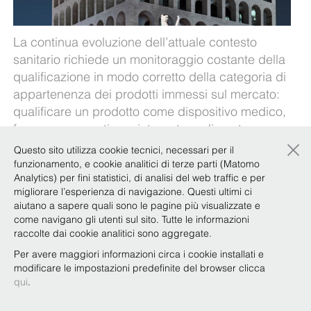
La continua evoluzione dell’attuale contesto
sanitario richiede un monitoraggio costante della
qualificazione in modo corretto della categoria di
appartenenza dei prodotti immessi sul mercato:
qualificare un prodotto come dispositivo medico,
farmaco, cosmetico o integratore alimentare ne
×
determina la disciplina applicabile.
Questo sito utilizza cookie tecnici, necessari per il
funzionamento, e cookie analitici di terze parti (Matomo
Quali sono i criteri per distinguere i prodotti tra
Analytics) per fini statistici, di analisi del web traffic e per
loro?
migliorare l’esperienza di navigazione. Questi ultimi ci
aiutano a sapere quali sono le pagine più visualizzate e
Il nostro
Focus Team Healthcare & Life Sciences
come navigano gli utenti sul sito. Tutte le informazioni
illustra le indicazioni fornite dalla recente
raccolte dai cookie analitici sono aggregate.
sentenza della Corte di Giustizia nel documento
Per avere maggiori informazioni circa i cookie installati e
disponibile
qui
.
modificare le impostazioni predefinite del browser clicca
qui
.