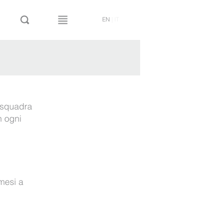
EN
|
IT
a squadra
n ogni
 mesi a