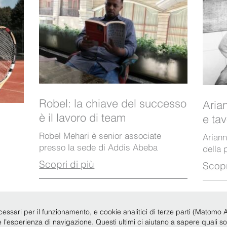
Robel: la chiave del successo
Arian
è il lavoro di team
e tav
Robel Mehari è senior associate
Arian
presso la sede di Addis Abeba
della p
Scopri di più
Scopr
cessari per il funzionamento, e cookie analitici di terze parti (Matomo Anal
re l’esperienza di navigazione. Questi ultimi ci aiutano a sapere quali s