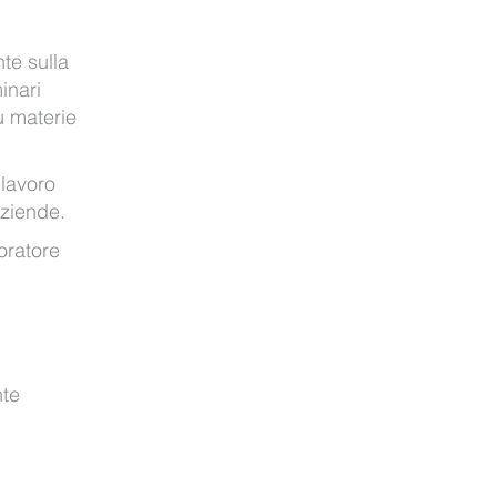
te sulla
inari
u materie
 lavoro
aziende.
oratore
nte