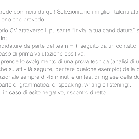
rede comincia da qui! Selezioniamo i migliori talenti att
ezione che prevede:
oprio CV attraverso il pulsante “Invia la tua candidatura” 
dIn;
didature da parte del team HR, seguito da un contatto
 caso di prima valutazione positiva;
mprende lo svolgimento di una prova tecnica (analisi di 
e su attività seguite, per fare qualche esempio) della d
azionale sempre di 45 minuti e un test di inglese della d
rte di grammatica, di speaking, writing e listening);
 in caso di esito negativo, riscontro diretto.