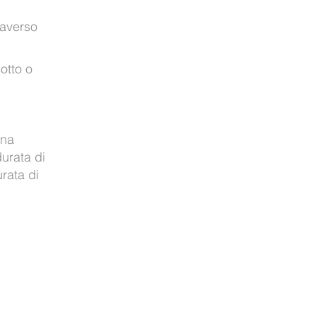
raverso
sotto o
una
urata di
urata di