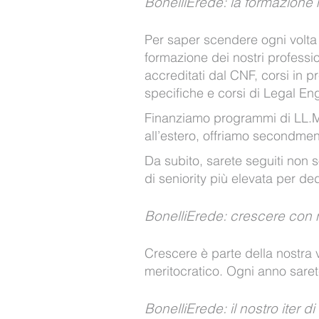
BonelliErede: la formazione 
Per saper scendere ogni volta
formazione dei nostri profess
accreditati dal CNF, corsi in 
specifiche e corsi di Legal Eng
Finanziamo programmi di LL.M n
all’estero, offriamo secondment
Da subito, sarete seguiti non 
di seniority più elevata per ded
BonelliErede: crescere con 
Crescere è parte della nostra v
meritocratico. Ogni anno sarete
BonelliErede: il nostro iter d