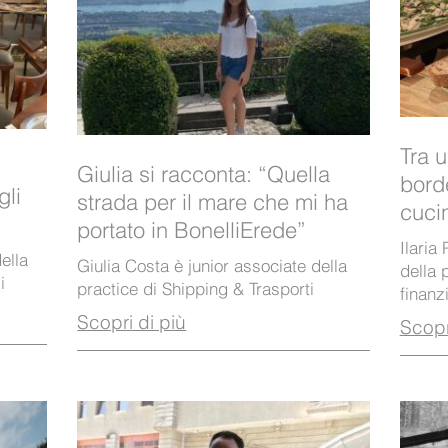
Tra 
Giulia si racconta: “Quella
borde
gli
strada per il mare che mi ha
cucin
portato in BonelliErede”
Ilaria
ella
Giulia Costa è junior associate della
della 
i
practice di Shipping & Trasporti
finanz
Scopri di più
Scopr