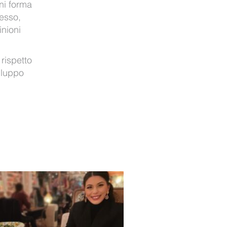
ni forma
sesso,
inioni
 rispetto
iluppo