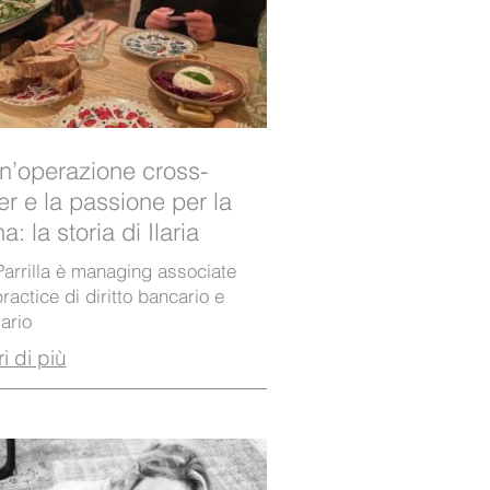
un’operazione cross-
r e la passione per la
a: la storia di Ilaria
 Parrilla è managing associate
practice di diritto bancario e
iario
i di più