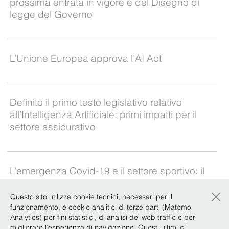
prossima entrata in vigore e del Disegno di
legge del Governo
L’Unione Europea approva l’AI Act
Definito il primo testo legislativo relativo
all’Intelligenza Artificiale: primi impatti per il
settore assicurativo
L’emergenza Covid-19 e il settore sportivo: il
quarto approfondimento del ciclo sulle
×
principali tematiche di interesse è dedicato ai
Questo sito utilizza cookie tecnici, necessari per il
contratti più diffusi nel mondo dello sport
funzionamento, e cookie analitici di terze parti (Matomo
Analytics) per fini statistici, di analisi del web traffic e per
migliorare l’esperienza di navigazione. Questi ultimi ci