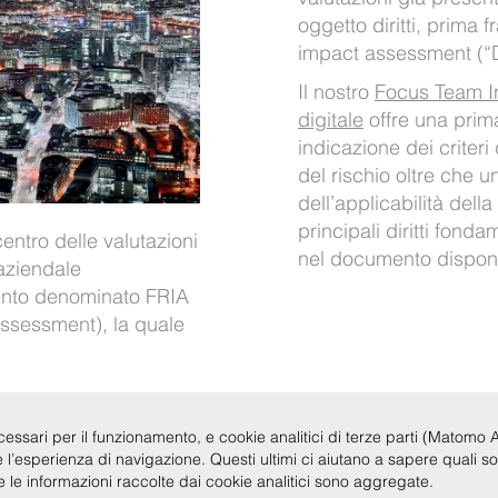
oggetto diritti, prima f
impact assessment (“
Il nostro
Focus Team I
digitale
offre una prim
indicazione dei criteri
del rischio oltre che 
dell’applicabilità dell
principali diritti fond
centro delle valutazioni
nel documento dispon
à aziendale
ento denominato FRIA
ssessment), la quale
cessari per il funzionamento, e cookie analitici di terze parti (Matomo Anal
Legale 2019
|
P.IVA 12735620150
|
Condizioni d'uso
|
Privacy
|
Policy
|
Codice Etico
re l’esperienza di navigazione. Questi ultimi ci aiutano a sapere quali s
te le informazioni raccolte dai cookie analitici sono aggregate.