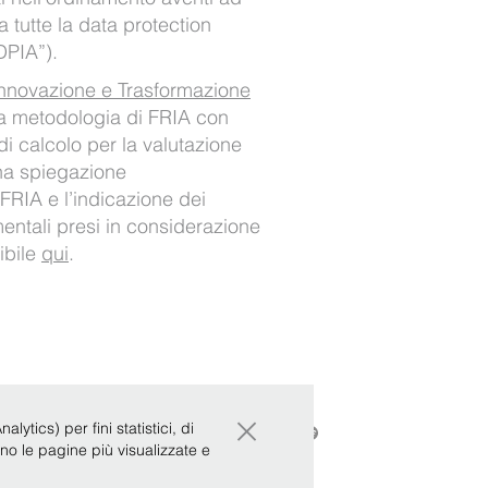
ra tutte la data protection
DPIA”).
nnovazione e Trasformazione
a metodologia di FRIA con
 di calcolo per la valutazione
una spiegazione
a FRIA e l’indicazione dei
amentali presi in considerazione
ibile
qui
.
×
ytics) per fini statistici, di
|
Whistleblowing
ono le pagine più visualizzate e