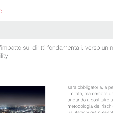
impatto sui diritti fondamentali: verso un 
lity
sarà obbligatoria, a pe
limitate, ma sembra d
andando a costituire 
metodologia del rischi
valutazioni già presen