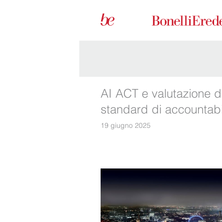
AI ACT e valutazione d’
standard di accountabi
19 giugno 2025