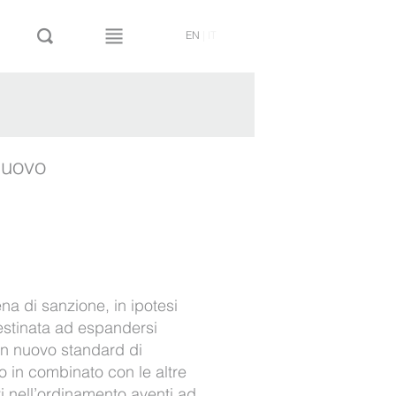
EN
|
IT
nuovo
na di sanzione, in ipotesi
estinata ad espandersi
un nuovo standard di
o in combinato con le altre
ti nell’ordinamento aventi ad