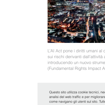
L’AI Act pone i diritti umani al 
sui rischi derivanti dall’attivit
introducendo un nuovo strum
(Fundamental Rights Impact A
Questo sito utilizza cookie tecnici, ne
Copyright © Bonelli Erede Lombardi Pappalardo - Studio 
analisi del web traffic e per migliora
come navigano gli utenti sul sito. Tut