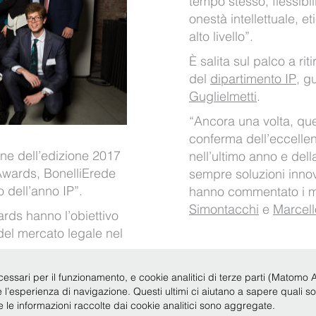
tempo stesso, flessibil
onestà intellettuale, e
alto livello”.
È salita sul palco a rit
del
dipartimento IP
, g
Guglielmetti
.
“Ancora una volta, qu
conferma dell’eccellen
ne dell’edizione 2017
nell’ultimo anno e dell
wards, BonelliErede
sempre soluzioni innova
 dell’anno IP”.
hanno commentato i 
Simontacchi
e
Marcell
ds hanno l’obiettivo
del mercato legale nel
cessari per il funzionamento, e cookie analitici di terze parti (Matomo Anal
re l’esperienza di navigazione. Questi ultimi ci aiutano a sapere quali s
te le informazioni raccolte dai cookie analitici sono aggregate.