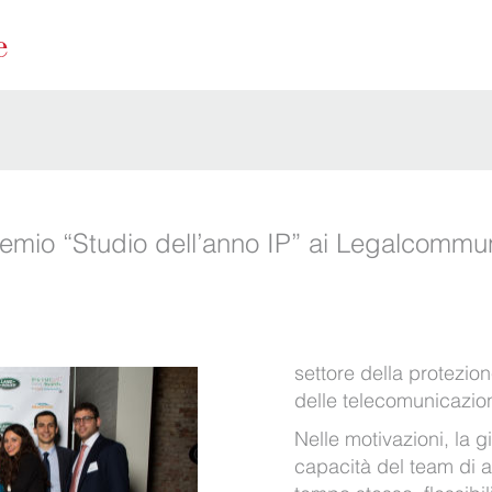
premio “Studio dell’anno IP” ai Legalcommu
settore della protezione
delle telecomunicazion
Nelle motivazioni, la 
capacità del team di a