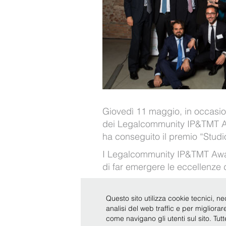
Giovedì 11 maggio, in occasio
dei Legalcommunity IP&TMT A
ha conseguito il premio “Studio
I Legalcommunity IP&TMT Awar
di far emergere le eccellenze 
Questo sito utilizza cookie tecnici, ne
analisi del web traffic e per migliora
come navigano gli utenti sul sito. Tut