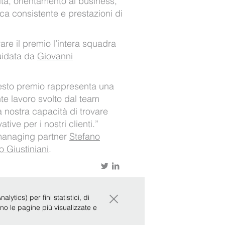
ità, orientamento al business,
tica consistente e prestazioni di
irare il premio l’intera squadra
uidata da
Giovanni
esto premio rappresenta una
te lavoro svolto dal team
a nostra capacità di trovare
tive per i nostri clienti.”
managing partner
Stefano
o Giustiniani
.
×
ytics) per fini statistici, di
ono le pagine più visualizzate e