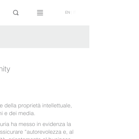
EN
|
IT
nity
 della proprietà intellettuale,
i e dei media.
giuria ha messo in evidenza la
ssicurare “autorevolezza e, al