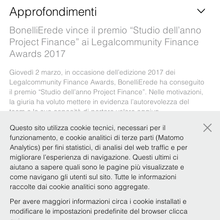
Approfondimenti
BonelliErede vince il premio “Studio dell’anno
Project Finance” ai Legalcommunity Finance
Awards 2017
Giovedì 2 marzo, in occasione dell’edizione 2017 dei
Legalcommunity Finance Awards, BonelliErede ha conseguito
il premio “Studio dell’anno Project Finance”. Nelle motivazioni,
la giuria ha voluto mettere in evidenza l’autorevolezza del
team e la sua capacità di portare valore aggiun …
×
Questo sito utilizza cookie tecnici, necessari per il
funzionamento, e cookie analitici di terze parti (Matomo
Analytics) per fini statistici, di analisi del web traffic e per
Un altro successo per BonelliErede ai
migliorare l’esperienza di navigazione. Questi ultimi ci
Legalcommunity Energy Awards
aiutano a sapere quali sono le pagine più visualizzate e
come navigano gli utenti sul sito. Tutte le informazioni
Il 30 gennaio, in occasione dell’edizione 2017 dei
raccolte dai cookie analitici sono aggregate.
Legalcommunity Energy Awards, BonelliErede ha conseguito
il premio “Best practice Oil & Gas”. Giunti alla quarta edizione,
Per avere maggiori informazioni circa i cookie installati e
i Legalcommunity Energy Awards riconoscono l’eccellenza
modificare le impostazioni predefinite del browser clicca
della consulenza legale e tributaria nel settore ener …