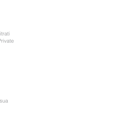
trati
Private
 sua