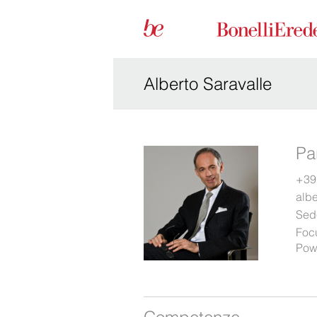
Alberto Saravalle
Pa
+39
alb
Sed
Foc
Pow