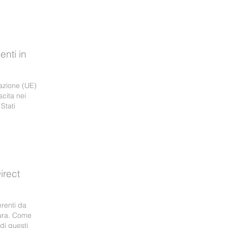
nti in
azione (UE)
scita nei
Stati
irect
erenti da
dura. Come
di questi