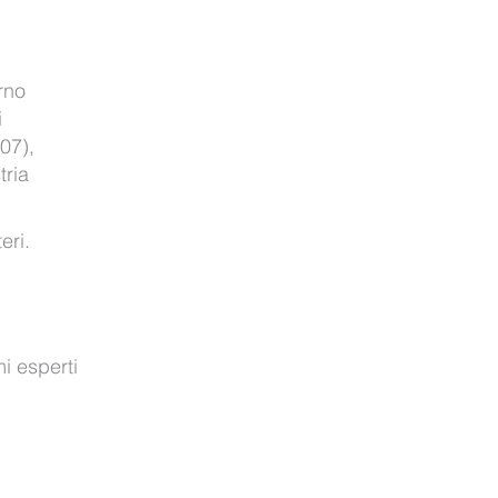
rno
i
07),
tria
eri.
i esperti