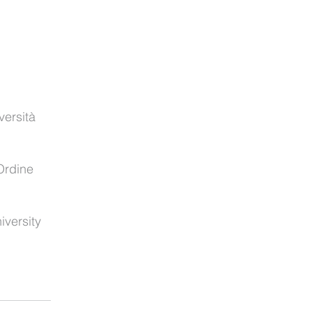
versità
 Ordine
iversity