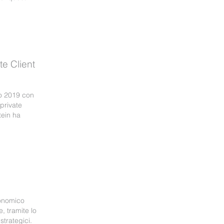
te Client
io 2019 con
private
tein ha
conomico
, tramite lo
strategici.