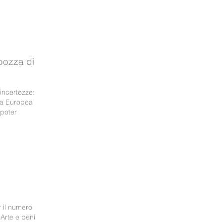
 bozza di
incertezze:
zia Europea
 poter
r il numero
 Arte e beni