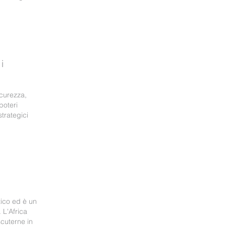
i
curezza,
poteri
strategici
tico ed è un
 L'Africa
scuterne in