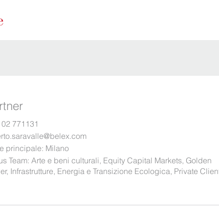
rtner
 02 771131
erto.saravalle@belex.com
e principale:
Milano
us Team:
Arte e beni culturali
,
Equity Capital Markets
,
Golden
er
,
Infrastrutture, Energia e Transizione Ecologica
,
Private Clien