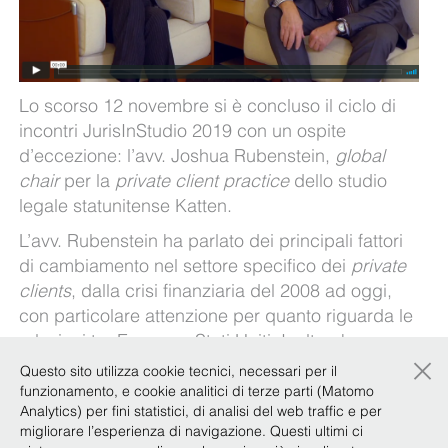
Lo scorso 12 novembre si è concluso il ciclo di
incontri JurisInStudio 2019 con un ospite
d’eccezione: l’avv. Joshua Rubenstein,
global
chair
per la
private client practice
dello studio
legale statunitense Katten.
L’avv. Rubenstein ha parlato dei principali fattori
di cambiamento nel settore specifico dei
private
clients
, dalla crisi finanziaria del 2008 ad oggi,
con particolare attenzione per quanto riguarda le
relazioni tra Europa e Stati Uniti. Inoltre, ha
×
discusso vantaggi e svantaggi nell’applicazione
Questo sito utilizza cookie tecnici, necessari per il
della normativa americana sul
trust
.
funzionamento, e cookie analitici di terze parti (Matomo
Analytics) per fini statistici, di analisi del web traffic e per
L’incontro si è concluso con lo studio dei nuovi
migliorare l’esperienza di navigazione. Questi ultimi ci