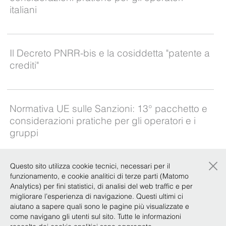
italiani
Il Decreto PNRR-bis e la cosiddetta "patente a
crediti"
Normativa UE sulle Sanzioni: 13° pacchetto e
considerazioni pratiche per gli operatori e i
gruppi
×
Questo sito utilizza cookie tecnici, necessari per il
Approfondimenti
funzionamento, e cookie analitici di terze parti (Matomo
Analytics) per fini statistici, di analisi del web traffic e per
BonelliErede amplia il proprio team con 15
migliorare l’esperienza di navigazione. Questi ultimi ci
nuovi ingressi
aiutano a sapere quali sono le pagine più visualizzate e
come navigano gli utenti sul sito. Tutte le informazioni
BonelliErede cresce con l’arrivo di 15 professionisti guidati da