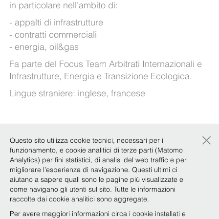
in particolare nell’ambito di:
appalti di infrastrutture
contratti commerciali
energia, oil&gas
Fa parte del Focus Team Arbitrati Internazionali
e
Infrastrutture, Energia e Transizione Ecologica
.
Lingue straniere: inglese, francese
Esperienze
×
Questo sito utilizza cookie tecnici, necessari per il
funzionamento, e cookie analitici di terze parti (Matomo
Analytics) per fini statistici, di analisi del web traffic e per
Qualifiche e attività accademica
migliorare l’esperienza di navigazione. Questi ultimi ci
aiutano a sapere quali sono le pagine più visualizzate e
come navigano gli utenti sul sito. Tutte le informazioni
Knowledge Sharing
raccolte dai cookie analitici sono aggregate.
Per avere maggiori informazioni circa i cookie installati e
Quantification of damages in commercial