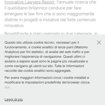
Innovative Lawyers Report
, l’annuale ricerca che
il quotidiano britannico conduce per fare
emergere le law firm che si sono maggiormente
distinte in progetti e iniziative dal forte contenuto
innovativo.
BonelliErede è stato premiato in due categorie, in
×
particolare: “Enabling business growth”, dove lo
Questo sito utilizza cookie tecnici, necessari per il
studio è stato definito “commended” per il ruolo
funzionamento, e cookie analitici di terze parti (Matomo
giocato nell’Opas di una società per azioni attiva
Analytics) per fini statistici, di analisi del web traffic e per
nel settore editoriale su uno dei principali gruppi
migliorare l’esperienza di navigazione. Questi ultimi ci
aiutano a sapere quali sono le pagine più visualizzate e
editoriali italiani, e “Managing complexity and
come navigano gli utenti sul sito. Tutte le informazioni
scale” per il lavoro svolto al fianco di quattro
raccolte dai cookie analitici sono aggregate.
banche italiane alle prese con la normativa sulla
Per avere maggiori informazioni circa i cookie installati e
risoluzione delle crisi bancarie (Brrd).
modificare le impostazioni predefinite del browser clicca
qui
.
Leggi di più
Copyright © Bonelli Erede Lombardi Pappalardo