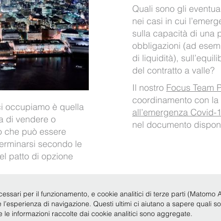
Quali sono gli eventual
nei casi in cui l’emer
sulla capacità di una p
obbligazioni (ad esem
di liquidità), sull’equil
del contratto a valle?
Il nostro
Focus Team Pr
coordinamento con la
 ci occupiamo è quella
all’emergenza Covid-
a di vendere o
nel documento dispon
o che può essere
erminarsi secondo le
nel patto di opzione
cessari per il funzionamento, e cookie analitici di terze parti (Matomo Anal
re l’esperienza di navigazione. Questi ultimi ci aiutano a sapere quali s
te le informazioni raccolte dai cookie analitici sono aggregate.