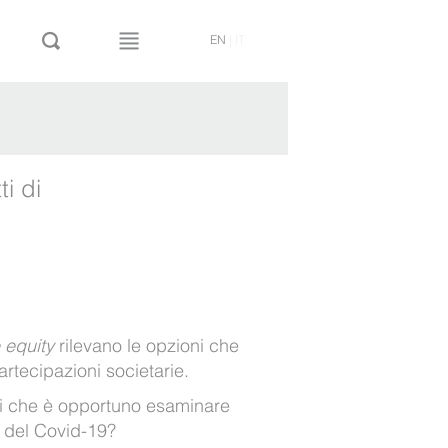
EN
|
IT
i di
e equity
rilevano le opzioni che
rtecipazioni societarie.
ti che è opportuno esaminare
i del Covid-19?