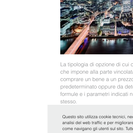
La tipologia di opzione di cui
che impone alla parte vincolat
comprare un bene a un prezz
predeterminato oppure da det
formule e i parametri indicati 
stesso.
Questo sito utilizza cookie tecnici, ne
analisi del web traffic e per migliora
come navigano gli utenti sul sito. Tut