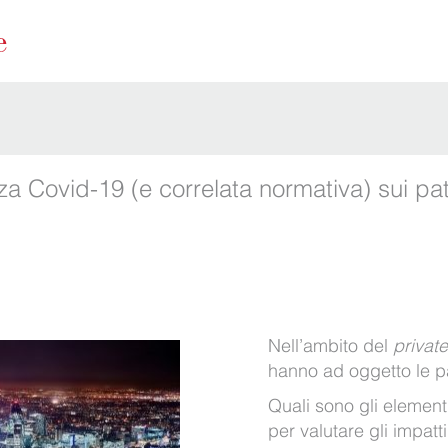
a Covid-19 (e correlata normativa) sui patt
Nell’ambito del
privat
hanno ad oggetto le pa
Quali sono gli elemen
per valutare gli impatt