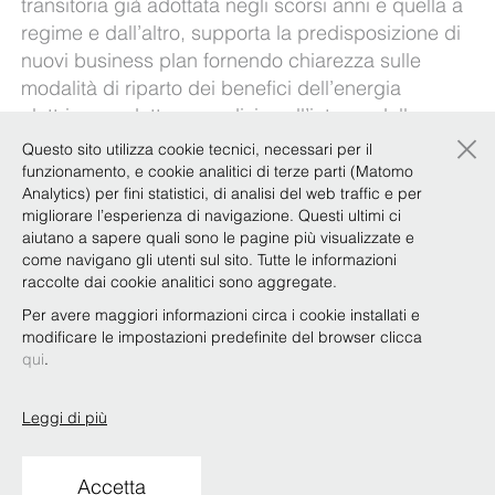
transitoria già adottata negli scorsi anni e quella a
regime e dall’altro, supporta la predisposizione di
nuovi business plan fornendo chiarezza sulle
modalità di riparto dei benefici dell’energia
elettrica prodotta e condivisa all’interno delle
×
configurazioni di autoconsumo energetico.
Questo sito utilizza cookie tecnici, necessari per il
funzionamento, e cookie analitici di terze parti (Matomo
Quali sono le misure di agevolazione riconosciute
Analytics) per fini statistici, di analisi del web traffic e per
oggi alle CER? Quale la procedura da seguire
migliorare l’esperienza di navigazione. Questi ultimi ci
per accedervi?
aiutano a sapere quali sono le pagine più visualizzate e
come navigano gli utenti sul sito. Tutte le informazioni
Il nostro
Focus Team Infrastrutture, Energia e
raccolte dai cookie analitici sono aggregate.
Transizione Ecologica
risponde a queste ed altre
Per avere maggiori informazioni circa i cookie installati e
domande nel documento disponibile
qui
.
modificare le impostazioni predefinite del browser clicca
qui
.
Leggi di più
Copyright © Bonelli Erede Lombardi Pappalardo
Studio Legale 2019
Accetta
Condizioni d'uso
Privacy
Policy
Codice Etico
Whistleblowing