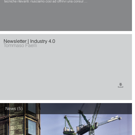
tecniche rilevanti: riusciamo così ad offrirvi una consul …
Newsletter | Industry 4.0
Tommaso Faelli
News (5)