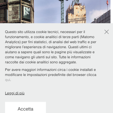
×
Questo sito utilizza cookie tecnici, necessari per il
Casi di successo (18)
Practice (3)
funzionamento, e cookie analitici di terze parti (Matomo
Analytics) per fini statistici, di analisi del web traffic e per
migliorare l’esperienza di navigazione. Questi ultimi ci
aiutano a sapere quali sono le pagine più visualizzate e
come navigano gli utenti sul sito. Tutte le informazioni
raccolte dai cookie analitici sono aggregate.
Per avere maggiori informazioni circa i cookie installati e
modificare le impostazioni predefinite del browser clicca
qui
.
Leggi di più
Copyright © Bonelli Erede Lombardi Pappalardo
Studio Legale 2019
Accetta
Condizioni d'uso
Privacy
Policy
Codice Etico
Whistleblowing