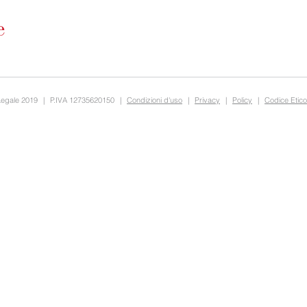
Legale 2019
|
P.IVA 12735620150
|
Condizioni d'uso
|
Privacy
|
Policy
|
Codice Etico