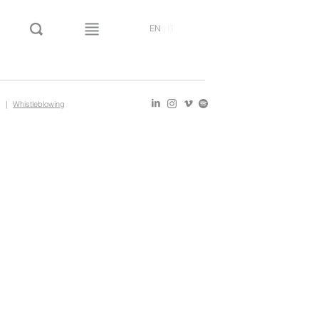
EN
|
IT
|
Whistleblowing