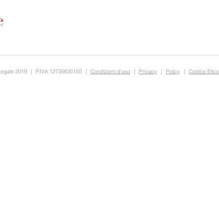
Legale 2019
|
P.IVA 12735620150
|
Condizioni d'uso
|
Privacy
|
Policy
|
Codice Etico