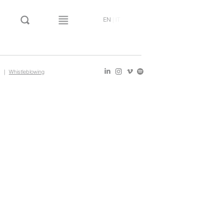
EN
|
IT
|
Whistleblowing