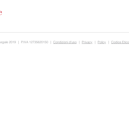
Legale 2019
|
P.IVA 12735620150
|
Condizioni d'uso
|
Privacy
|
Policy
|
Codice Etico