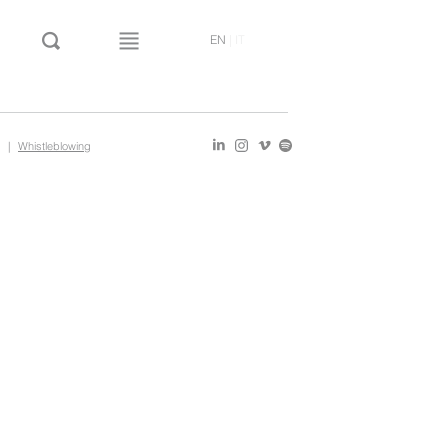
EN
|
IT
|
Whistleblowing