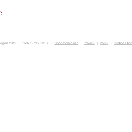
Legale 2019
|
P.IVA 12735620150
|
Condizioni d'uso
|
Privacy
|
Policy
|
Codice Etico