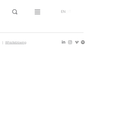
EN
|
IT
|
Whistleblowing