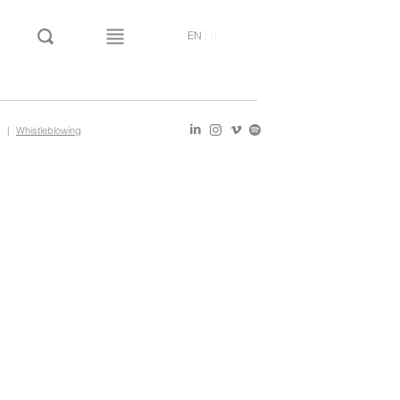
EN
|
IT
|
Whistleblowing