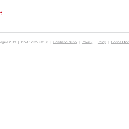
Legale 2019
|
P.IVA 12735620150
|
Condizioni d'uso
|
Privacy
|
Policy
|
Codice Etico