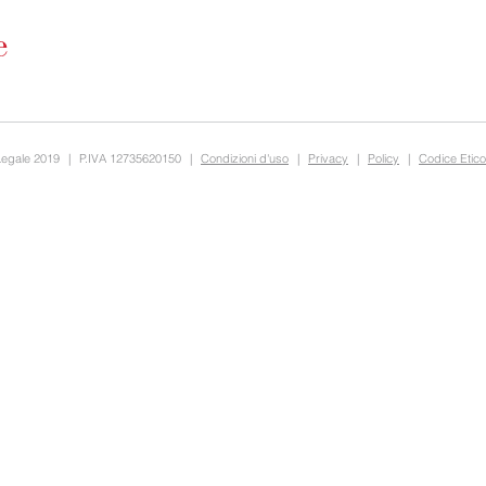
Legale 2019
|
P.IVA 12735620150
|
Condizioni d'uso
|
Privacy
|
Policy
|
Codice Etico