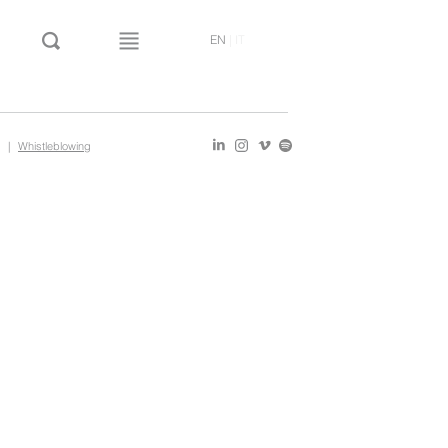
EN
|
IT
|
Whistleblowing