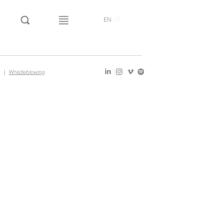
EN
|
IT
|
Whistleblowing