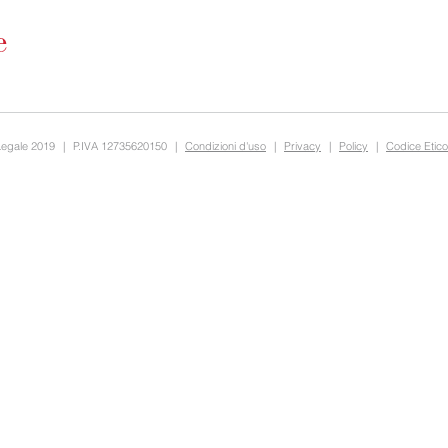
Legale 2019
|
P.IVA 12735620150
|
Condizioni d'uso
|
Privacy
|
Policy
|
Codice Etico