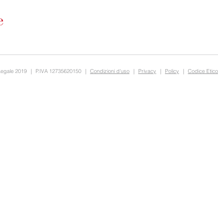
Legale 2019
|
P.IVA 12735620150
|
Condizioni d'uso
|
Privacy
|
Policy
|
Codice Etico