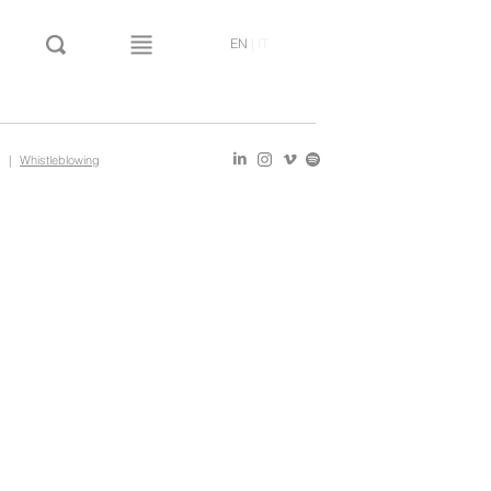
EN
|
IT
|
Whistleblowing