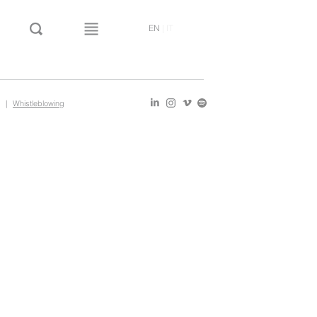
EN
|
IT
|
Whistleblowing