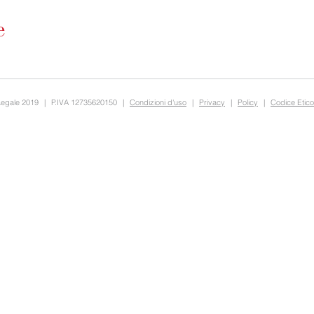
Legale 2019
|
P.IVA 12735620150
|
Condizioni d'uso
|
Privacy
|
Policy
|
Codice Etico