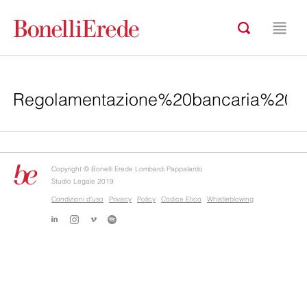
Copyright © Bonelli Erede Lombardi Pappalardo
Studio Legale 2019
Condizioni d'uso
Privacy
Policy
Codice Etico
Whistleblowing