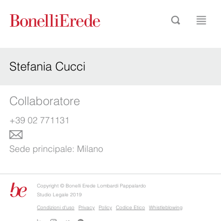
Stefania Cucci
Collaboratore
+39 02 771131
Sede principale:
Milano
Copyright © Bonelli Erede Lombardi Pappalardo
Studio Legale 2019
Condizioni d'uso
Privacy
Policy
Codice Etico
Whistleblowing