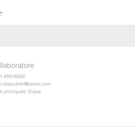
llaboratore
1 45816900
i.moacdieh@belex.com
e principale:
Dubai