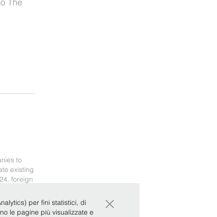
so The
nies to
ate existing
24, foreign
×
ytics) per fini statistici, di
ono le pagine più visualizzate e