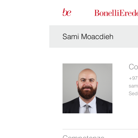
Sami Moacdieh
Co
+97
sam
Sed