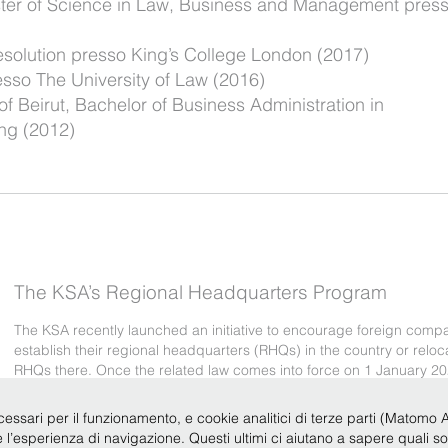
ster of Science in Law, Business and Management pres
esolution presso King’s College London (2017)
sso The University of Law (2016)
f Beirut, Bachelor of Business Administration in
ng (2012)
The KSA’s Regional Headquarters Program
The KSA recently launched an initiative to encourage foreign compa
establish their regional headquarters (RHQs) in the country or reloc
RHQs there. Once the related law comes into force on 1 January 20
companies with RHQs in the KSA will not be permitted to cont …
cessari per il funzionamento, e cookie analitici di terze parti (Matomo Anal
Leggi tutto
re l’esperienza di navigazione. Questi ultimi ci aiutano a sapere quali s