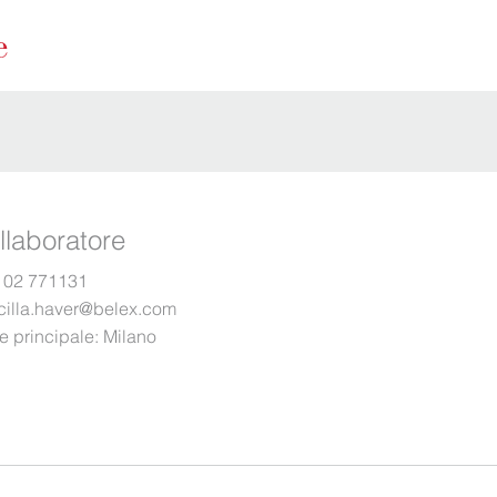
llaboratore
 02 771131
scilla.haver@belex.com
e principale:
Milano