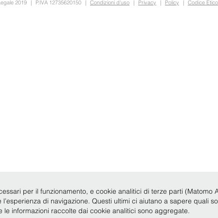
Legale 2019
|
P.IVA 12735620150
|
Condizioni d'uso
|
Privacy
|
Policy
|
Codice Etico
cessari per il funzionamento, e cookie analitici di terze parti (Matomo Anal
re l’esperienza di navigazione. Questi ultimi ci aiutano a sapere quali s
te le informazioni raccolte dai cookie analitici sono aggregate.