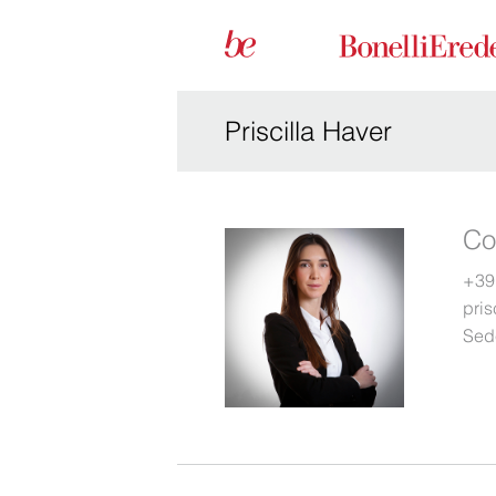
Priscilla Haver
Co
+39
pri
Sed