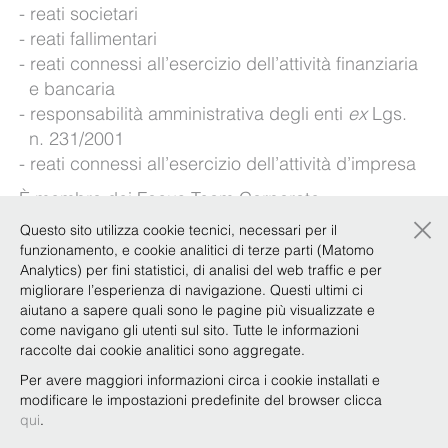
reati societari
reati fallimentari
reati connessi all’esercizio dell’attività finanziaria
e bancaria
responsabilità amministrativa degli enti
ex
Lgs.
n. 231/2001
reati connessi all’esercizio dell’attività d’impresa
È m
embro dei Focus Team Corporate
×
Compliance e Diritto dello Sport.
Questo sito utilizza cookie tecnici, necessari per il
funzionamento, e cookie analitici di terze parti (Matomo
Lingue straniere: inglese, francese
Analytics) per fini statistici, di analisi del web traffic e per
migliorare l’esperienza di navigazione. Questi ultimi ci
aiutano a sapere quali sono le pagine più visualizzate e
Esperienze
come navigano gli utenti sul sito. Tutte le informazioni
raccolte dai cookie analitici sono aggregate.
Per avere maggiori informazioni circa i cookie installati e
modificare le impostazioni predefinite del browser clicca
Qualifiche e attività accademica
qui
.