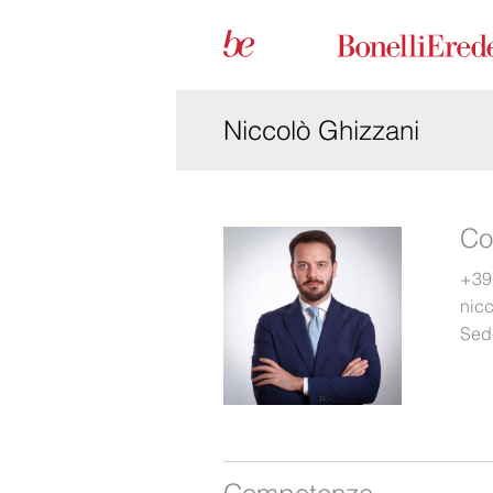
Niccolò Ghizzani
Co
+39
nic
Sed