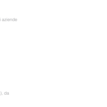
di aziende
), da