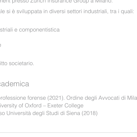
ment presso Zurich Insurance Group a Milano.
si è sviluppata in diversi settori industriali, tra i quali:
striali e componentistica
e
itto societario.
ccademica
 professione forense (2021). Ordine degli Avvocati di Mil
versity of Oxford – Exeter College
o Università degli Studi di Siena (2018)