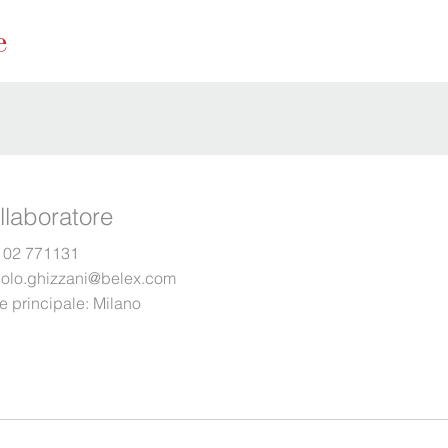
llaboratore
 02 771131
colo.ghizzani@belex.com
e principale:
Milano