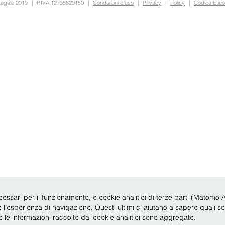
Legale 2019
|
P.IVA 12735620150
|
Condizioni d'uso
|
Privacy
|
Policy
|
Codice Etico
cessari per il funzionamento, e cookie analitici di terze parti (Matomo Anal
re l’esperienza di navigazione. Questi ultimi ci aiutano a sapere quali s
te le informazioni raccolte dai cookie analitici sono aggregate.