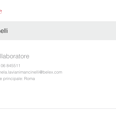
lli
llaboratore
 06 845511
hela.lavianimancinelli@belex.com
e principale:
Roma