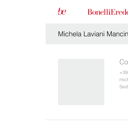
Michela Laviani Mancine
Co
+39
mic
Sed