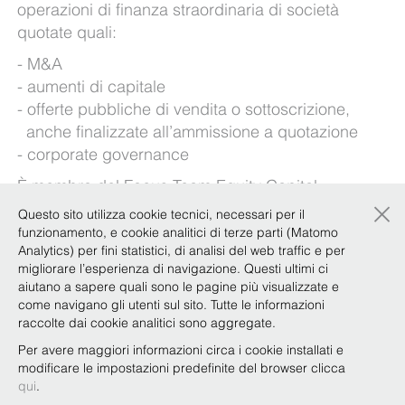
operazioni di finanza straordinaria di società
quotate quali:
M&A
aumenti di capitale
offerte pubbliche di vendita o sottoscrizione,
anche finalizzate all’ammissione a quotazione
corporate governance
È membro del Focus Team Equity Capital
×
Markets.
Questo sito utilizza cookie tecnici, necessari per il
funzionamento, e cookie analitici di terze parti (Matomo
Lingue straniere: inglese
Analytics) per fini statistici, di analisi del web traffic e per
migliorare l’esperienza di navigazione. Questi ultimi ci
aiutano a sapere quali sono le pagine più visualizzate e
Esperienze
come navigano gli utenti sul sito. Tutte le informazioni
raccolte dai cookie analitici sono aggregate.
Per avere maggiori informazioni circa i cookie installati e
modificare le impostazioni predefinite del browser clicca
Qualifiche e attività accademica
qui
.