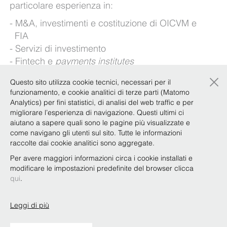
particolare esperienza in:
M&A, investimenti e costituzione di OICVM e
FIA
Servizi di investimento
Fintech e
payments institutes
×
È membro del Focus Team Debt Capital Markets.
Questo sito utilizza cookie tecnici, necessari per il
funzionamento, e cookie analitici di terze parti (Matomo
Lingue straniere: inglese
Analytics) per fini statistici, di analisi del web traffic e per
migliorare l’esperienza di navigazione. Questi ultimi ci
aiutano a sapere quali sono le pagine più visualizzate e
Esperienze
come navigano gli utenti sul sito. Tutte le informazioni
raccolte dai cookie analitici sono aggregate.
Per avere maggiori informazioni circa i cookie installati e
modificare le impostazioni predefinite del browser clicca
Qualifiche e attività accademica
qui
.
Leggi di più
Copyright © Bonelli Erede Lombardi Pappalardo
Studio Legale 2019