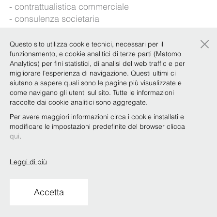
contrattualistica commerciale
consulenza societaria
Lingue straniere: inglese
×
Questo sito utilizza cookie tecnici, necessari per il
funzionamento, e cookie analitici di terze parti (Matomo
Analytics) per fini statistici, di analisi del web traffic e per
Esperienze
migliorare l’esperienza di navigazione. Questi ultimi ci
aiutano a sapere quali sono le pagine più visualizzate e
come navigano gli utenti sul sito. Tutte le informazioni
raccolte dai cookie analitici sono aggregate.
Qualifiche e attività accademica
Per avere maggiori informazioni circa i cookie installati e
modificare le impostazioni predefinite del browser clicca
qui
.
Copyright © Bonelli Erede Lombardi Pappalardo
Studio Legale 2019
Leggi di più
Condizioni d'uso
Privacy
Policy
Codice Etico
Whistleblowing
Accetta