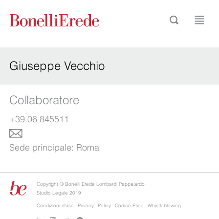
Giuseppe Vecchio
Collaboratore
+39 06 845511
Sede principale:
Roma
Copyright © Bonelli Erede Lombardi Pappalardo
Studio Legale 2019
Condizioni d'uso
Privacy
Policy
Codice Etico
Whistleblowing