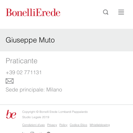
Giuseppe Muto
Praticante
+39 02 771131
Sede principale:
Milano
Copyright © Bonelli Erede Lombardi Pappalardo
Studio Legale 2019
Condizioni d'uso
Privacy
Policy
Codice Etico
Whistleblowing