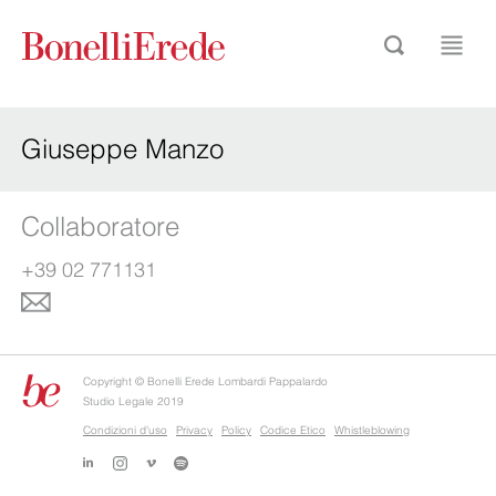
Giuseppe Manzo
Collaboratore
+39 02 771131
Copyright © Bonelli Erede Lombardi Pappalardo
Studio Legale 2019
Condizioni d'uso
Privacy
Policy
Codice Etico
Whistleblowing