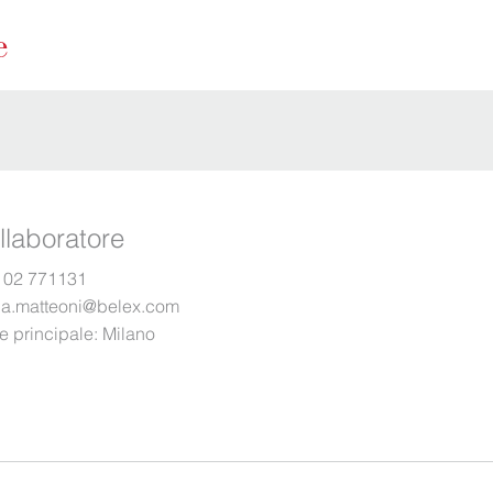
llaboratore
 02 771131
lia.matteoni@belex.com
e principale:
Milano