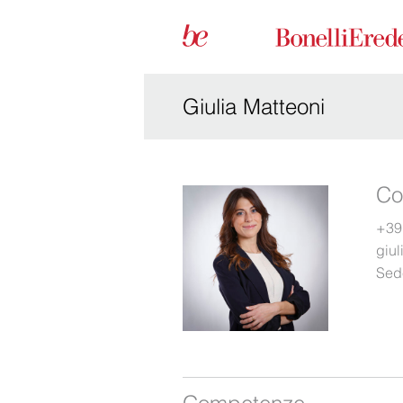
Giulia Matteoni
Co
+39
giu
Sed