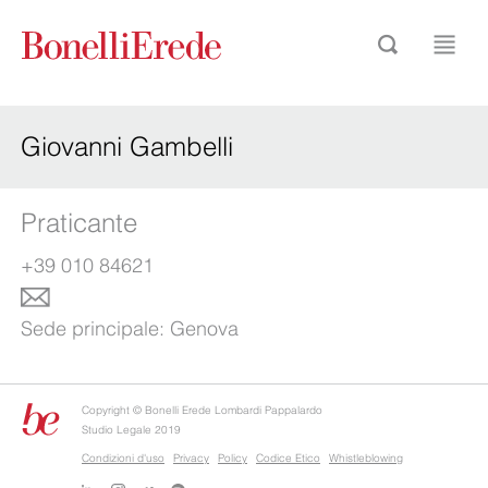
Giovanni Gambelli
Praticante
+39 010 84621
Sede principale:
Genova
Copyright © Bonelli Erede Lombardi Pappalardo
Studio Legale 2019
Condizioni d'uso
Privacy
Policy
Codice Etico
Whistleblowing