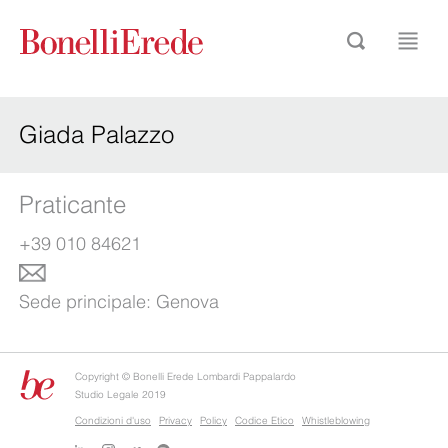
Giada Palazzo
Praticante
+39 010 84621
Sede principale:
Genova
Copyright © Bonelli Erede Lombardi Pappalardo
Studio Legale 2019
Condizioni d'uso
Privacy
Policy
Codice Etico
Whistleblowing