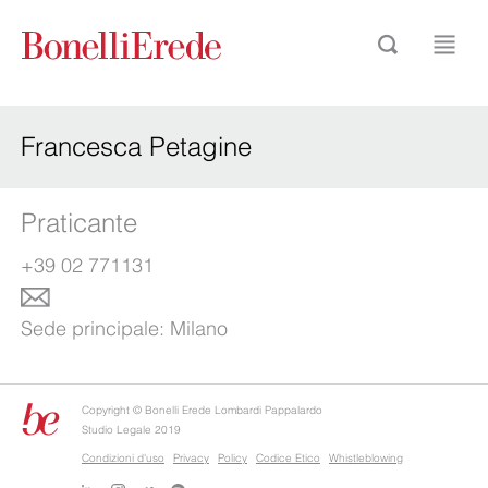
Francesca Petagine
Praticante
+39 02 771131
Sede principale:
Milano
Copyright © Bonelli Erede Lombardi Pappalardo
Studio Legale 2019
Condizioni d'uso
Privacy
Policy
Codice Etico
Whistleblowing