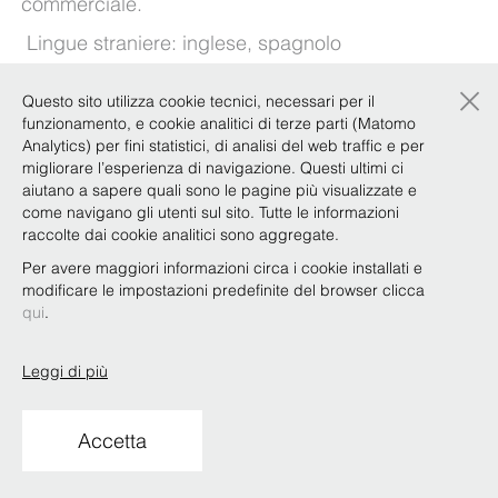
commerciale.
Lingue straniere: inglese, spagnolo
×
Questo sito utilizza cookie tecnici, necessari per il
Esperienze
funzionamento, e cookie analitici di terze parti (Matomo
Analytics) per fini statistici, di analisi del web traffic e per
migliorare l’esperienza di navigazione. Questi ultimi ci
aiutano a sapere quali sono le pagine più visualizzate e
Riconoscimenti
come navigano gli utenti sul sito. Tutte le informazioni
raccolte dai cookie analitici sono aggregate.
Per avere maggiori informazioni circa i cookie installati e
Qualifiche e attività accademica
modificare le impostazioni predefinite del browser clicca
qui
.
Leggi di più
Copyright © Bonelli Erede Lombardi Pappalardo
Studio Legale 2019
Condizioni d'uso
Privacy
Policy
Codice Etico
Whistleblowing
Accetta