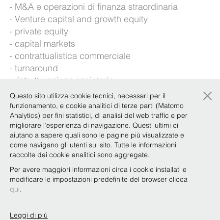
M&A e operazioni di finanza straordinaria
Venture capital and growth equity
private equity
capital markets
contrattualistica commerciale
turnaround
ristrutturazione societaria
×
procedure concorsuali
Questo sito utilizza cookie tecnici, necessari per il
funzionamento, e cookie analitici di terze parti (Matomo
Lingue straniere: inglese, francese
Analytics) per fini statistici, di analisi del web traffic e per
migliorare l’esperienza di navigazione. Questi ultimi ci
aiutano a sapere quali sono le pagine più visualizzate e
Esperienze
come navigano gli utenti sul sito. Tutte le informazioni
raccolte dai cookie analitici sono aggregate.
Per avere maggiori informazioni circa i cookie installati e
modificare le impostazioni predefinite del browser clicca
Qualifiche e attività accademica
qui
.
Leggi di più