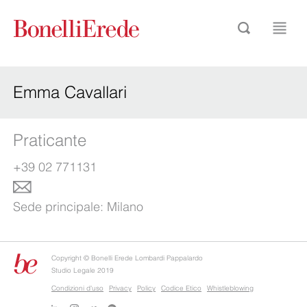
Emma Cavallari
Praticante
+39 02 771131
Sede principale:
Milano
Copyright © Bonelli Erede Lombardi Pappalardo
Studio Legale 2019
Condizioni d'uso
Privacy
Policy
Codice Etico
Whistleblowing