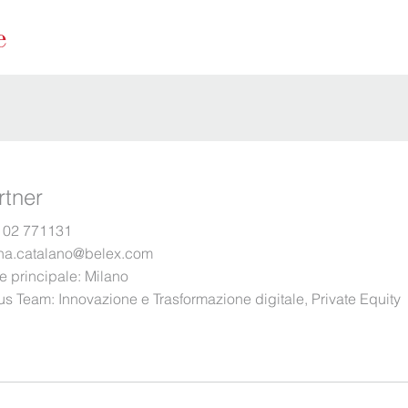
rtner
 02 771131
ana.catalano@belex.com
e principale:
Milano
us Team:
Innovazione e Trasformazione digitale
,
Private Equity