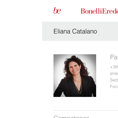
Eliana Catalano
Pa
+39
eli
Sed
Foc