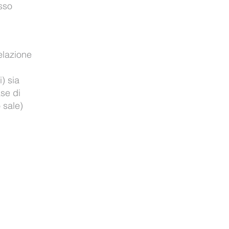
sso
relazione
i) sia
ase di
 sale)