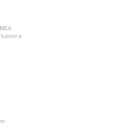
 EMEA
 fusioni e
no