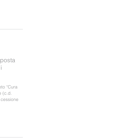
mposta
i
eto “Cura
e (c.d.
a cessione