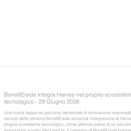
BonelliErede integra Harvey nel proprio ecosiste
tecnologico - 29 Giugno 2026
Una nuova tappa nel percorso decennale di innovazione responsabi
servizio delle persone BonelliErede annuncia l’integrazione di Harve
proprio ecosistema tecnologico, come ulteriore passo di un percors
innovazione avviato dieci anni fa. Il cammino di BonelliErede nell’i