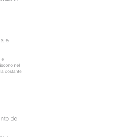
na e
 e
riscono nel
lla costante
nto del