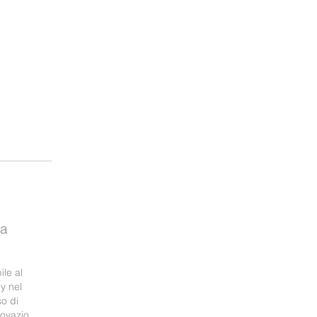
ma
le al
y nel
o di
nnovazio …