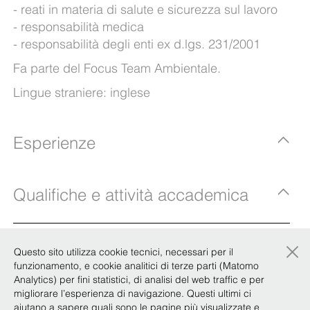
reati in materia di salute e sicurezza sul lavoro
responsabilità medica
responsabilità degli enti ex d.lgs. 231/2001
Fa parte del Focus Team Ambientale.
Lingue straniere: inglese
Esperienze
Qualifiche e attività accademica
Knowledge Sharing
×
Questo sito utilizza cookie tecnici, necessari per il
Le sfide che accompagnano il vaccino anti
funzionamento, e cookie analitici di terze parti (Matomo
Analytics) per fini statistici, di analisi del web traffic e per
Covid-19
migliorare l’esperienza di navigazione. Questi ultimi ci
aiutano a sapere quali sono le pagine più visualizzate e