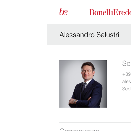
Alessandro Salustri
Se
+39
ale
Sed