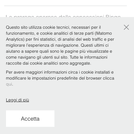
La proroga onerosa delle concessioni Bingo
×
è contraria al diritto europeo
Questo sito utilizza cookie tecnici, necessari per il
funzionamento, e cookie analitici di terze parti (Matomo
Analytics) per fini statistici, di analisi del web traffic e per
migliorare l’esperienza di navigazione. Questi ultimi ci
Copyright © Bonelli Erede Lombardi Pappalardo
aiutano a sapere quali sono le pagine più visualizzate e
Studio Legale 2019
come navigano gli utenti sul sito. Tutte le informazioni
Condizioni d'uso
Privacy
Policy
Codice Etico
Whistleblowing
raccolte dai cookie analitici sono aggregate.
Per avere maggiori informazioni circa i cookie installati e
modificare le impostazioni predefinite del browser clicca
qui
.
Leggi di più
Accetta