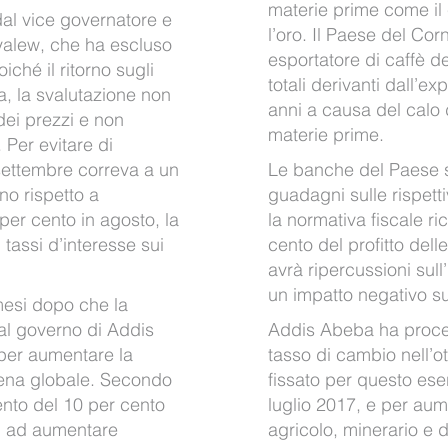
materie prime come il c
dal vice governatore e
l’oro. Il Paese del Cor
alew, che ha escluso
esportatore di caffè de
oiché il ritorno sugli
totali derivanti dall’ex
ia, la svalutazione non
anni a causa del calo d
dei prezzi e non
materie prime.
 Per evitare di
 settembre correva a un
Le banche del Paese s
no rispetto a
guadagni sulle rispetti
per cento in agosto, la
la normativa fiscale ri
tassi d’interesse sui
cento del profitto del
avrà ripercussioni sull
un impatto negativo su
mesi dopo che la
al governo di Addis
Addis Abeba ha proce
per aumentare la
tasso di cambio nell’ot
arena globale. Secondo
fissato per questo eserc
nto del 10 per cento
luglio 2017, e per aum
li ad aumentare
agricolo, minerario e d