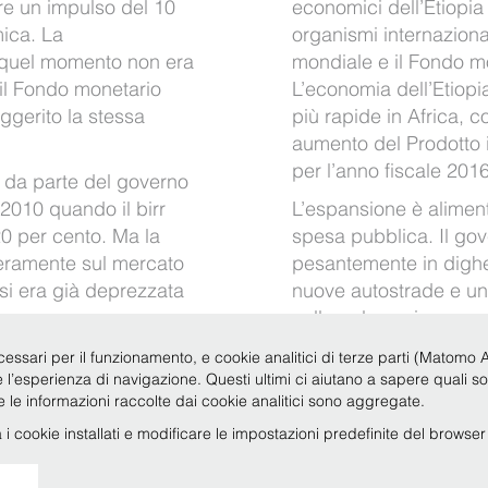
are un impulso del 10
economici dell’Etiopia 
mica. La
organismi internaziona
n quel momento non era
mondiale e il Fondo mo
il Fondo monetario
L’economia dell’Etiopia
ggerito la stessa
più rapide in Africa, 
aumento del Prodotto i
per l’anno fiscale 201
e da parte del governo
 2010 quando il birr
L’espansione è alimen
 20 per cento. Ma la
spesa pubblica. Il gov
beramente sul mercato
pesantemente in dighe 
si era già deprezzata
nuove autostrade e una 
collega la nazione a un
Secondo il FMI l’Etiopi
per sostenere le
cessari per il funzionamento, e cookie analitici di terze parti (Matomo Anal
del settore privato pe
re l’esperienza di navigazione. Questi ultimi ci aiutano a sapere quali s
ato negli ultimi
te le informazioni raccolte dai cookie analitici sono aggregate.
i cookie installati e modificare le impostazioni predefinite del browse