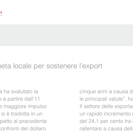
neta locale per sostenere l’export
a ha svalutato la
cinque anni a causa del
 a partire dall’11
le principali valute”,
re maggiore impulso
Il settore delle esport
si è tradotta in un
un rapido incremento 
ispetto al precedente
del 24,1 per cento tra 
onfronti del dollaro.
rallentare a causa del