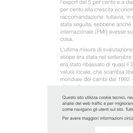
l’export del 5 per cento e a d
per cento alla crescita econo
raccomandazione, tuttavia, i
stata seguita, sebbene anche 
internazionale (FMI) avesse su
cosa.
L’ultima misura di svalutazion
etiope era stata nel settembre
era stato ribassato di quasi il
valuta locale, che scambia li
mondiale dei cambi dal 1992, 
altre volte.
“La svalutazione è stata fatta 
Questo sito utilizza cookie tecnici, ne
analisi del web traffic e per migliora
esportazioni, che hanno ristagn
come navigano gli utenti sul sito. Tut
Per avere maggiori informazioni circa 