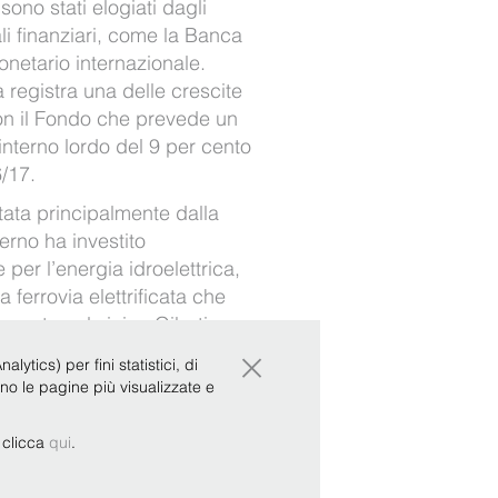
sono stati elogiati dagli
li finanziari, come la Banca
netario internazionale.
 registra una delle crescite
con il Fondo che prevede un
nterno lordo del 9 per cento
6/17.
tata principalmente dalla
erno ha investito
per l’energia idroelettrica,
ferrovia elettrificata che
 porto nel vicino Gibuti.
a deve attirare più investimenti
×
ytics) per fini statistici, di
r mantenere la crescita.
ono le pagine più visualizzate e
r clicca
qui
.