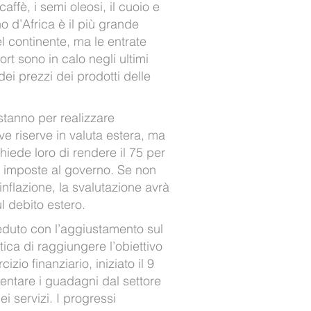
affè, i semi oleosi, il cuoio e
no d’Africa è il più grande
l continente, ma le entrate
port sono in calo negli ultimi
ei prezzi dei prodotti delle
tanno per realizzare
ve riserve in valuta estera, ma
chiede loro di rendere il 75 per
le imposte al governo. Se non
’inflazione, la svalutazione avrà
l debito estero.
duto con l’aggiustamento sul
tica di raggiungere l’obiettivo
izio finanziario, iniziato il 9
entare i guadagni dal settore
ei servizi. I progressi