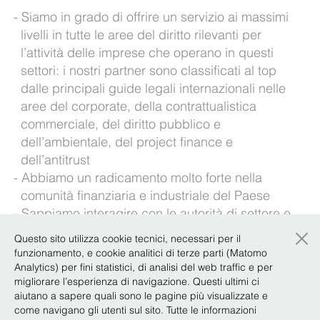
Siamo in grado di offrire un servizio ai massimi
livelli in tutte le aree del diritto rilevanti per
l’attività delle imprese che operano in questi
settori: i nostri partner sono classificati al top
dalle principali guide legali internazionali nelle
aree del corporate, della contrattualistica
commerciale, del diritto pubblico e
dell’ambientale, del project finance e
dell’antitrust
Abbiamo un radicamento molto forte nella
comunità finanziaria e industriale del Paese
Sappiamo interagire con le autorità di settore e
×
il mondo pubblico
Questo sito utilizza cookie tecnici, necessari per il
Siamo capaci di combinare le qualità
funzionamento, e cookie analitici di terze parti (Matomo
accademiche e l’expertise di una boutique
Analytics) per fini statistici, di analisi del web traffic e per
migliorare l’esperienza di navigazione. Questi ultimi ci
altamente specializzata con le metodologie di
aiutano a sapere quali sono le pagine più visualizzate e
lavoro di un grande studio internazionale
come navigano gli utenti sul sito. Tutte le informazioni